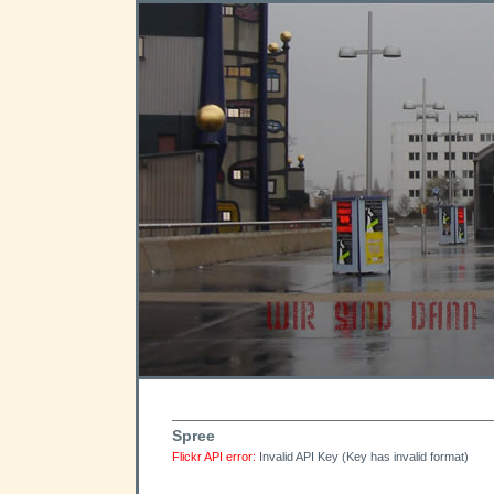
Spree
Flickr API error:
Invalid API Key (Key has invalid format)