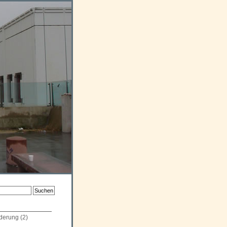
derung
(2)