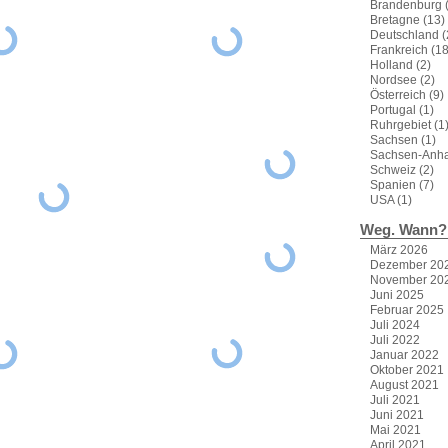
Brandenburg
(
Bretagne
(13)
Deutschland
(
Frankreich
(18
Holland
(2)
Nordsee
(2)
Österreich
(9)
Portugal
(1)
Ruhrgebiet
(1
Sachsen
(1)
Sachsen-Anha
Schweiz
(2)
Spanien
(7)
USA
(1)
Weg. Wann?
März 2026
Dezember 20
November 20
Juni 2025
Februar 2025
Juli 2024
Juli 2022
Januar 2022
Oktober 2021
August 2021
Juli 2021
Juni 2021
Mai 2021
April 2021