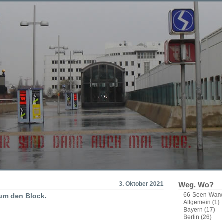
3. Oktober 2021
Weg. Wo?
66-Seen-Wan
um den Block.
Allgemein
(1)
Bayern
(17)
Berlin
(26)