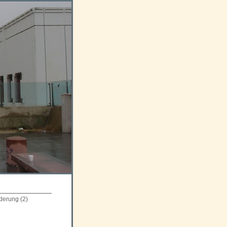
derung
(2)