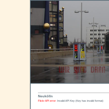
Neukölln
Flickr API error:
Invalid API Key (Key has invalid format)