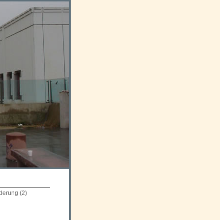
derung
(2)