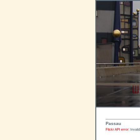
Passau
Flickr API error:
Invali