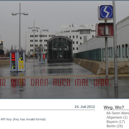
24. Juli 2012
Weg. Wo?
66-Seen-Wan
Allgemein
(1)
d API Key (Key has invalid format)
Bayern
(17)
Berlin
(26)