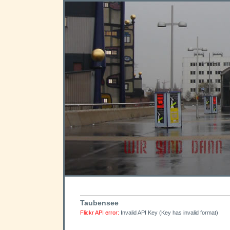
Taubensee
Flickr API error:
Invalid API Key (Key has invalid format)